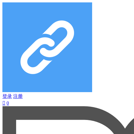
登录
注册

0